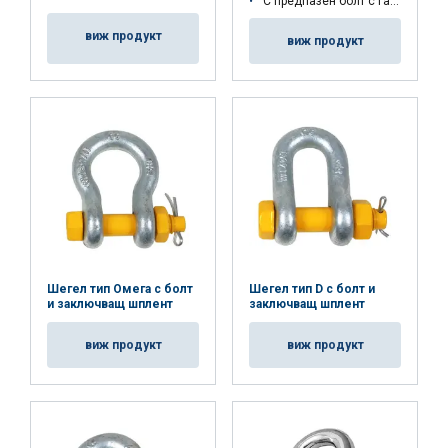
С предпазен болт с гайка и щифт
виж продукт
виж продукт
Шегел тип Омега с болт
Шегел тип D с болт и
и заключващ шплент
заключващ шплент
виж продукт
виж продукт