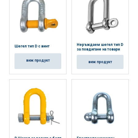
Неръждаем шегел тип D
Шегел тип D с винт
за повдигане на товари
виж продукт
виж продукт