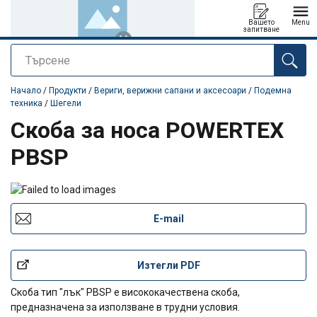
Вашето
Menu
запитване
Търсене
е добавен към вашето запитване
Начало
/
Продукти
/
Вериги, верижни сапани и аксесоари
/
Подемна
техника
/
Шегели
Скоба за носа POWERTEX
PBSP
E-mail
Изтегли PDF
Скоба тип "лък" PBSP е висококачествена скоба,
предназначена за използване в трудни условия.