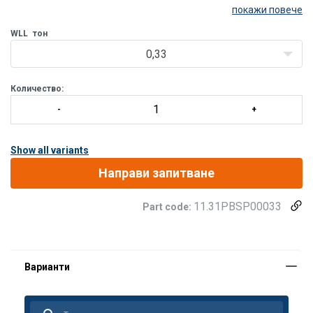
покажи повече
Доставя се с винтов щифт за бързо и лесно отваряне.
WLL
тон
Скобата е в съответствие с EN 13889 и отговаря на
0,33
изискванията за експлоатационни ха/p>
Количество:
Show all variants
Направи запитване
11.31PBSP00033
Part code: