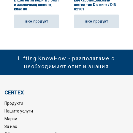
D Шегел за верига с болт
Електропоцинкован
и заключващ шплент,
шегел тип D с винт / DIN
клас 80
82101
виж продукт
виж продукт
Lifting KnowHow - разполагаме с
необходимият опит и знания
CERTEX
Продукти
Нашите услуги
Марки
За нас