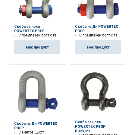
Скоба за носа
Скоба на Ди POWERTEX
POWERTEX PBSB
PDSB
С предпазен болт с гайка и щифт
С предпазен болт с гайка и щифт
Материал:
виж продукт
виж продукт
Маркировка:
Работна температура:
Покритие:
Стандарт:
Коефицент на безопасност:
Клас :
Скоба за носа
Скоба на Ди POWERTEX
POWERTEX PBSP
PDSP
Blackline
С винтов щифт