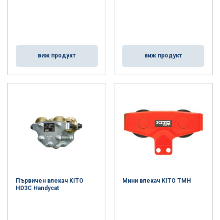
виж продукт
виж продукт
Първичен влекач KITO
Мини влекач KITO TMH
HD3C Handycat