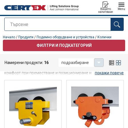
Вашето
Menu
запитване
Търсене
е добавен към вашето запитване
Начало
/
Продукти
/
Подемно оборудване и устройства
/
Колички
ФИЛТРИ И ПОДКАТЕГОРИЙ
Колички
Намерени продукти:
16
подразбиране
Висококачествените колички осигуряват най-високо ниво на
комфорт при преместване и позициониране на товари.
покажи повече
Колелата с лагери осигуряват изключителна лекота на
придвижване. Ръчните, електрическите или пневматичните
лебедки могат лесно да се прикрепят към предлаганите ви
колички, като се свържат с окови или директно с горната кука
към ухото на количката. Благодарение на използваните
висококачествени материали количката се отличава с дълъг
експлоатационен живот.