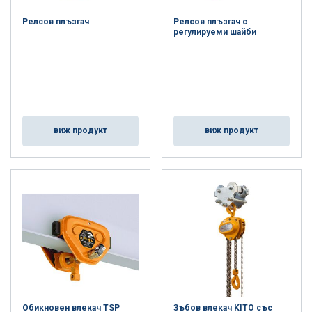
Релсов плъзгач
Релсов плъзгач с
регулируеми шайби
виж продукт
виж продукт
Обикновен влекач TSP
Зъбов влекач KITO със