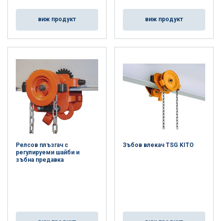
виж продукт
виж продукт
Релсов плъзгач с
Зъбов влекач TSG KITO
регулируеми шайби и
зъбна предавка