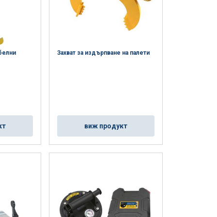
абелни
Захват за издърпване на палети
кт
виж продукт