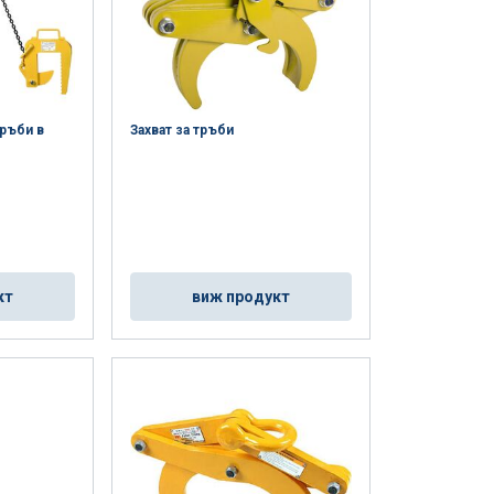
тръби в
Захват за тръби
кт
виж продукт