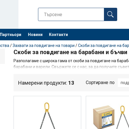
Партньори
Новини
Контакти
Останете 
йства
/
Захвати за повдигане на товари
/
Скоби за повдигане на ба
Скоби за повдигане на барабани и бъчви
Разполагаме с широка гама от скоби за повдигане на бараб
барабани и варели. Свържете се с нас, за да получите съве
нужди клема.
Намерени продукти:
13
Сортиране по
под