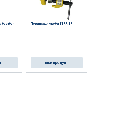
а барабан
Повдигащи скоби TERRIER
кт
виж продукт