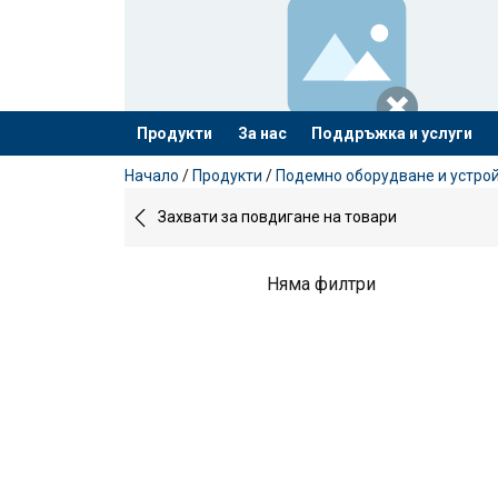
Продукти
За нас
Поддръжка и услуги
е добавен към вашето запитване
Начало
/
Продукти
/
Подемно оборудване и устро
Захвати за повдигане на товари
Няма филтри