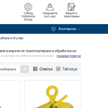
Lifting
Свържете
Вашето
Solutions
се с нас
запитване
Group
Български
на страницата
Поискайте оферта
рабани и бъчви
ани и варели за транспортиране и обработка на
т и насоки за избора на подходящата за вашите
покажи повече
Списък
Таблица
разбиране