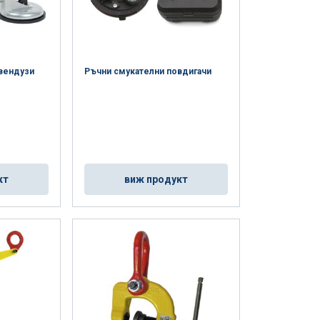
 вендузи
Ръчни смукателни повдигачи
кт
виж продукт