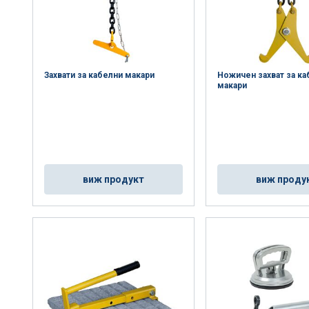
Захвати за кабелни макари
Ножичен захват за к
макари
виж продукт
виж проду