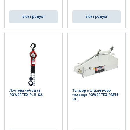
виж продукт
виж продукт
Лостова лебедка
Телфер с алуминиево
POWERTEX PLH-S2.
теленце POWERTEX PAPH-
S1.