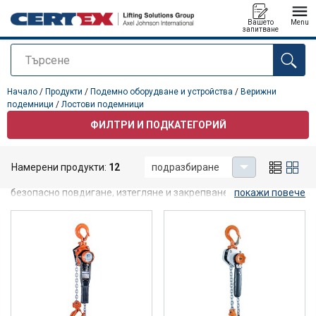
Вашето
Menu
запитване
Търсене
е добавен към вашето запитване
Начало
/
Продукти
/
Подемно оборудване и устройства
/
Верижни
подемници
/
Лостови подемници
ФИЛТРИ И ПОДКАТЕГОРИЙ
Лостови подемници
Намерени продукти:
12
подразбиране
Нашите лостови подемници от серията Powertex предлагат
безопасно повдигане, изтегляне и закрепване на товари с
покажи повече
товароносимост до 20 тона. Използваме изключително
товарни вериги в съответствие с DIN EN 818-7-T.