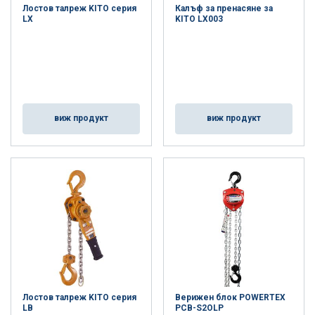
Лостов талреж KITO серия
Калъф за пренасяне за
LX
KITO LX003
виж продукт
виж продукт
Лостов талреж KITO серия
Верижен блок POWERTEX
LB
PCB-S2OLP