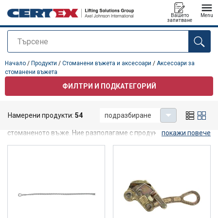
Вашето
Menu
запитване
Търсене
е добавен към вашето запитване
Начало
/
Продукти
/
Стоманени въжета и аксесоари
/
Аксесоари за
стоманени въжета
ФИЛТРИ И ПОДКАТЕГОРИЙ
Аксесоари за стоманени въжета
Намерени продукти:
54
подразбиране
Аксесоарите са важна част от комплектоването на
стоманеното въже. Ние разполагаме с продуктите и знанията,
покажи повече
за да ви помогнем да намерите правилния продукт. Свържете
се с нас за повече информация или ако не намерите това,
което търсите.