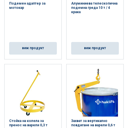
Подемен адаптер за
Алуминиева телескопична
мотокар
подемна греда 10 т / 4
крака
виж продукт
виж продукт
Стойка на колела за
Захват за вертикално
пренос на варели 0,3 т
повдигане на варели 0,6 т