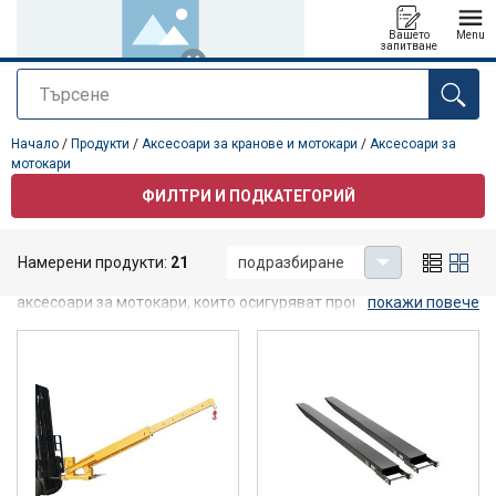
Вашето
Menu
запитване
Търсене
е добавен към вашето запитване
Начало
/
Продукти
/
Аксесоари за кранове и мотокари
/
Аксесоари за
мотокари
ФИЛТРИ И ПОДКАТЕГОРИЙ
Аксесоари за мотокари
Намерени продукти:
21
подразбиране
Certex предлага разнообразни решения за адаптери и
аксесоари за мотокари, които осигуряват производителността
покажи повече
и надеждността, които очаквате от Certex.
Ако имате някакви въпроси, моля, свържете се с нашия отдел
за продажби чрез страницата за контакти: отдел за
продажби.