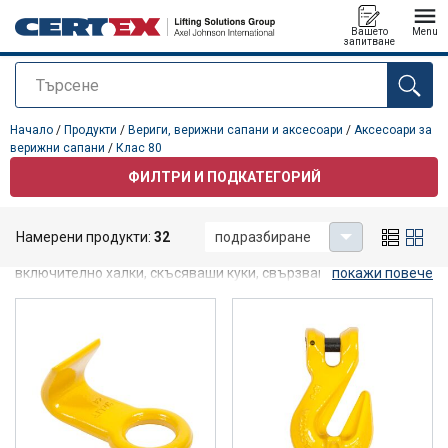
Вашето
Menu
запитване
Търсене
е добавен към вашето запитване
Начало
/
Продукти
/
Вериги, верижни сапани и аксесоари
/
Аксесоари за
верижни сапани
/
Клас 80
ФИЛТРИ И ПОДКАТЕГОРИЙ
Клас 80
Намерени продукти:
32
подразбиране
Тук ще намерите нашите аксесоари за сапани клас 80,
включително халки, скъсяваши куки, свързващи звена и
покажи повече
широка гама товарни куки.
Тези повдигащи компоненти могат
да се използват за верижни сапани, въжени сапани или
текстилни сапани.
Свържете се с нас и ние ще ви помогнем да намерите
правилния продукт!