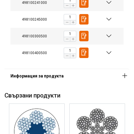
498100241000
Структура:
498100245000
Покритие:
Забележка:
498100300500
498100400500
Свързани продукти