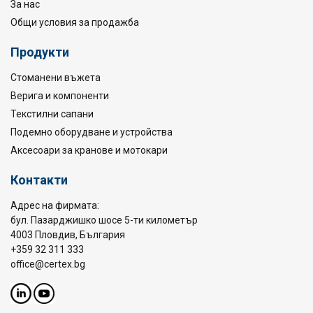
За нас
Общи условия за продажба
Продукти
Стоманени въжета
Верига и компоненти
Текстилни сапани
Подемно оборудване и устройства
Аксесоари за кранове и мотокари
Контакти
Адрес на фирмата:
бул. Пазарджишко шосе 5-ти километър
4003 Пловдив, България
+359 32 311 333
office@certex.bg