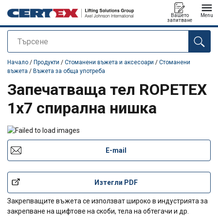
Вашето
Menu
запитване
Търсене
е добавен към вашето запитване
Начало
/
Продукти
/
Стоманени въжета и аксесоари
/
Стоманени
въжета
/
Въжета за обща употреба
Запечатваща тел ROPETEX
1x7 спирална нишка
E-mail
Изтегли PDF
Закрепващите въжета се използват широко в индустрията за
закрепване на щифтове на скоби, тела на обтегачи и др.