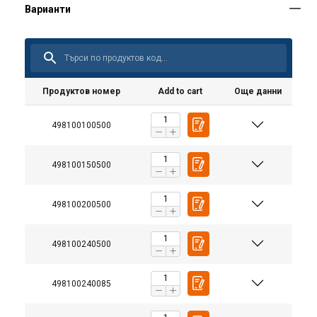
Продуктов номер
Add to cart
Още данни
498100100500
498100150500
498100200500
498100240500
498100240085