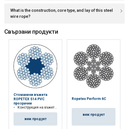
What is the construction, core type, and lay of this steel
wire rope?
Свързани продукти
Стоманени въжета
Ropetex Perform 6C
ROPETEX S14 PVC
прозрачни
Конструкция на въжето: 6x19M-FC
виж продукт
виж продукт