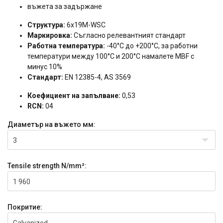
въжета за задържане
Структура:
6x19M-WSC
Маркировка:
Съгласно релевантният стандарт
Работна температура:
-40°C до +200°C, за работни
температури между 100°C и 200°C намалете MBF с
минус 10%
Стандарт:
EN 12385-4, AS 3569
Коефициент на запълване:
0,53
RCN:
04
Диаметър на въжето
мм:
3
Tensile strength
N/mm²:
1 960
Покритие:
Galvanized