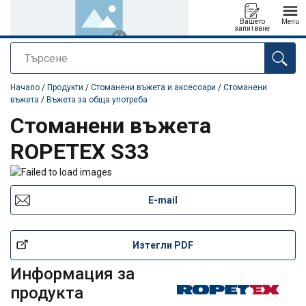
Вашето
Menu
запитване
Търсене
е добавен към вашето запитване
Начало
/
Продукти
/
Стоманени въжета и аксесоари
/
Стоманени
въжета
/
Въжета за обща употреба
Стоманени въжета
ROPETEX S33
E-mail
Изтегли PDF
Информация за
продукта