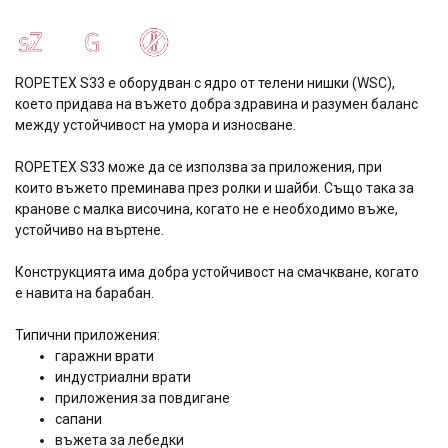
ROPETEX S33 е оборудван с ядро от телени нишки (WSC),
което придава на въжето добра здравина и разумен баланс
между устойчивост на умора и износване.
ROPETEX S33 може да се използва за приложения, при
които въжето преминава през ролки и шайби. Също така за
кранове с малка височина, когато не е необходимо въже,
устойчиво на въртене.
Конструкцията има добра устойчивост на смачкване, когато
е навита на барабан.
Типични приложения:
гаражни врати
индустриални врати
приложения за повдигане
сапани
въжета за лебедки