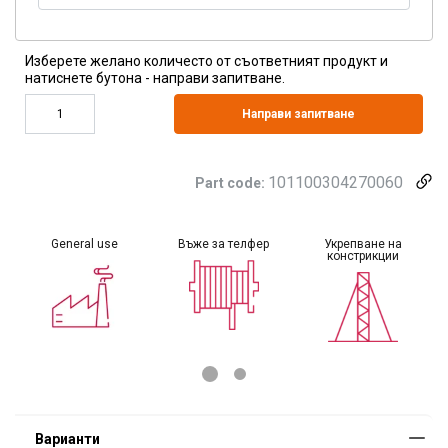
Изберете желано количесто от съответният продукт и
натиснете бутона - направи запитване.
Направи запитване
101100304270060
Part code:
General use
Въже за телфер
Укрепване на
констрикции