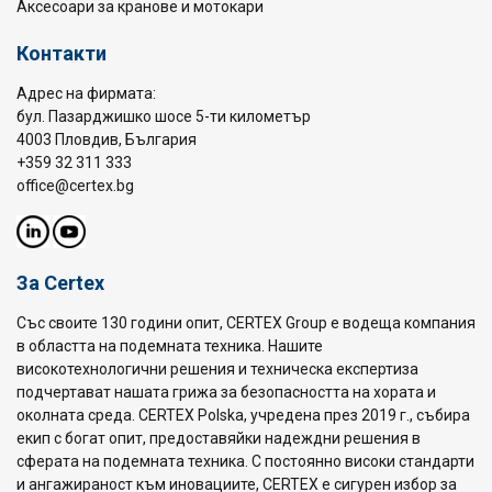
Аксесоари за кранове и мотокари
Контакти
Адрес на фирмата:
бул. Пазарджишко шосе 5-ти километър
4003 Пловдив, България
+359 32 311 333
office@certex.bg
За Certex
Със своите 130 години опит, CERTEX Group е водеща компания
в областта на подемната техника. Нашите
високотехнологични решения и техническа експертиза
подчертават нашата грижа за безопасността на хората и
околната среда. CERTEX Polska, учредена през 2019 г., събира
екип с богат опит, предоставяйки надеждни решения в
сферата на подемната техника. С постоянно високи стандарти
и ангажираност към иновациите, CERTEX е сигурен избор за