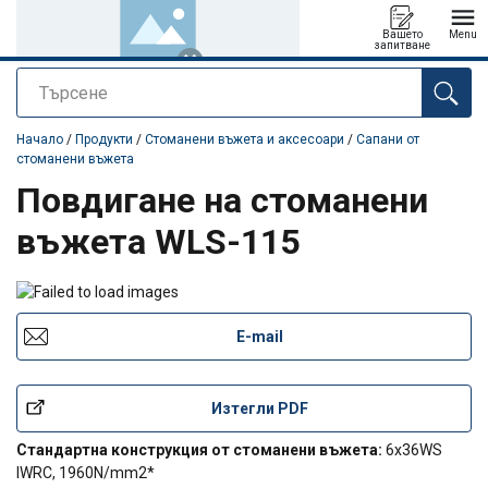
Вашето
Menu
запитване
Търсене
е добавен към вашето запитване
Начало
/
Продукти
/
Стоманени въжета и аксесоари
/
Сапани от
стоманени въжета
Повдигане на стоманени
въжета WLS-115
E-mail
Изтегли PDF
Стандартна конструкция от стоманени въжета:
6x36WS
IWRC, 1960N/mm2*