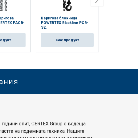
еригова
Веригова блокчица
Веригова блок
ERTEX PACB-
POWERTEX Blackline PCB-
POWERTEX Black
S2.
S2.
родукт
виж продукт
виж пр
нания
 години опит, CERTEX Group е водеща
астта на подемната техника. Нашите