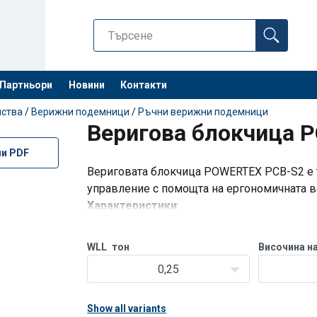
Партньори
Новини
Контакти
Останете 
йства
/
Верижни подемници
/
Ръчни верижни подемници
Веригова блокчица 
ли PDF
Вериговата блокчица POWERTEX PCB-S2 е т
управление с помощта на ергономичната 
Характеристики
:
Всяка блокчица е тествана на динами
товароносимост преди напускането н
WLL
тон
Височина н
Компактна и л
0,25
Show all variants