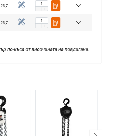
 23,7
 23,7
ър по-къса от височината на повдигане.