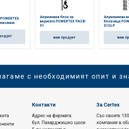
Алуминиев блок на
Алуминиева в
а POWERTEX
веригата POWERTEX PACB-
блокчица POW
инкована
S1
S1OLP
родукт
виж продукт
виж п
лагаме с необходимият опит и з
Контакти
За Certex
жета
Адрес на фирмата:
Със своите 130
бул. Пазарджишко шосе
компания в обл
оненти