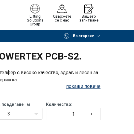
Lifting
Свържете
Вашето
Solutions
се с нас
запитване
Group
Български
на страницата
Поискайте оферта
POWERTEX PCB-S2.
елфер с високо качество, здрав и лесен за
верижка.
покажи повече
чно натоварване с 1,5 пъти работното
а фабриката.
а повдигане
м
Количество:
3