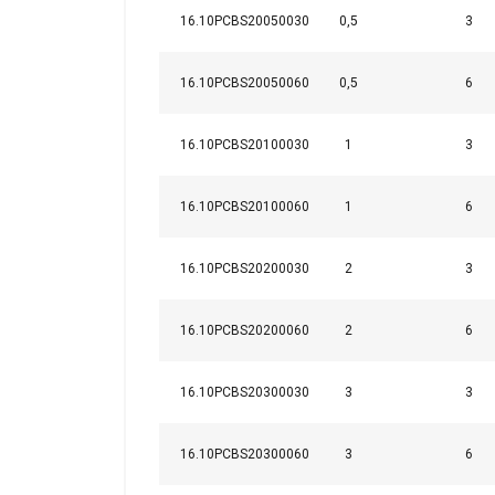
16.10PCBS20050030
0,5
3
16.10PCBS20050060
0,5
6
16.10PCBS20100030
1
3
Материал:
16.10PCBS20100060
1
6
Маркировка:
16.10PCBS20200030
2
3
Работна температура:
Покритие:
Стандарт:
16.10PCBS20200060
2
6
Коефицент на безопасност:
16.10PCBS20300030
3
3
16.10PCBS20300060
3
6