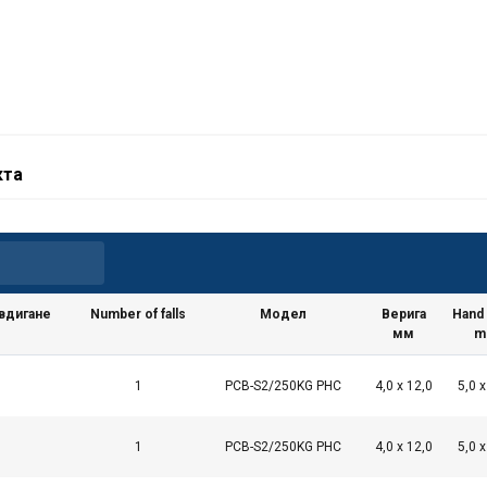
кта
вдигане
Number of falls
Модел
Верига
Hand 
мм
m
1
PCB-S2/250KG PHC
4,0 x 12,0
5,0 x
1
PCB-S2/250KG PHC
4,0 x 12,0
5,0 x