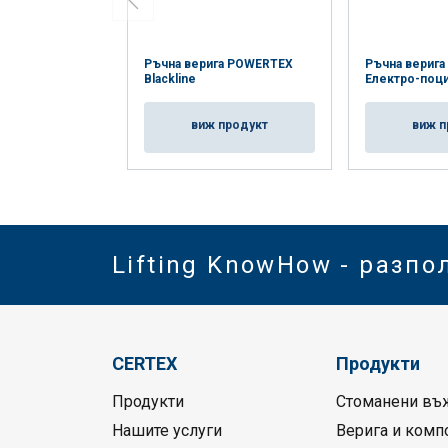
Ръчна верига POWERTEX
Ръчна вериг
Blackline
Електро-поц
виж продукт
виж п
Lifting KnowHow - разпо
CERTEX
Продукти
Продукти
Стоманени въ
Нашите услуги
Верига и комп