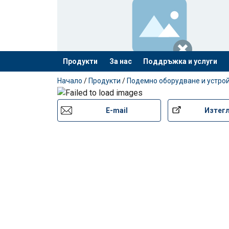
Продукти
За нас
Поддръжка и услуги
е добавен към вашето запитване
Начало
/
Продукти
/
Подемно оборудване и устро
E-mail
Изтег