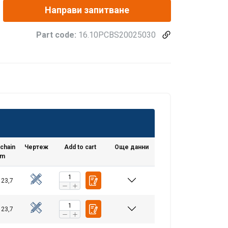
Направи запитване
Part code:
16.10PCBS20025030
chain
Чертеж
Add to cart
Още данни
m
 23,7
 23,7