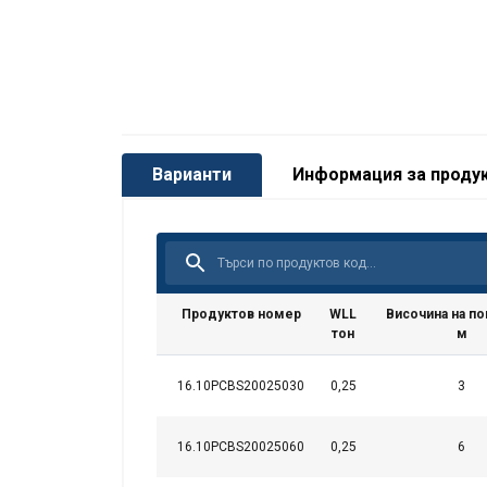
Варианти
Информация за проду
Продуктов номер
WLL
Височина на по
тон
м
16.10PCBS20025030
0,25
3
16.10PCBS20025060
0,25
6