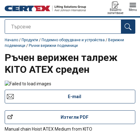
Вашето
Menu
запитване
Търсене
е добавен към вашето запитване
Начало
/
Продукти
/
Подемно оборудване и устройства
/
Верижни
подемници
/
Ръчни верижни подемници
Ръчен верижен талреж
KITO ATEX среден
E-mail
Изтегли PDF
Manual chain Hoist ATEX Medium from KITO