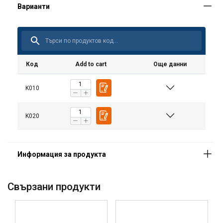
Код
Add to cart
Още данни
K010
K020
Маркировка:
Работна температура:
Покритие:
Свързани продукти
Стандарт: