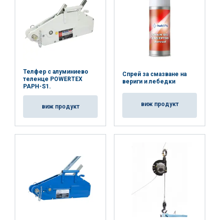
Телфер с алуминиево
Спрей за смазване на
теленце POWERTEX
вериги и лебедки
PAPH-S1.
виж продукт
виж продукт