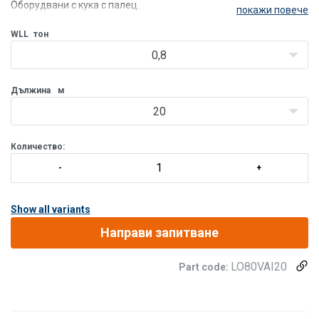
Оборудвани с кука с палец.
покажи повече
WLL
тон
0,8
Дължина
м
20
Количество:
Show all variants
Направи запитване
LO80VAI20
Part code: