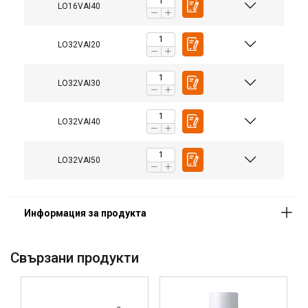
LO16VAI40
Материал:
Маркировка:
LO32VAI20
LO32VAI30
LO32VAI40
LO32VAI50
Свързани продукти