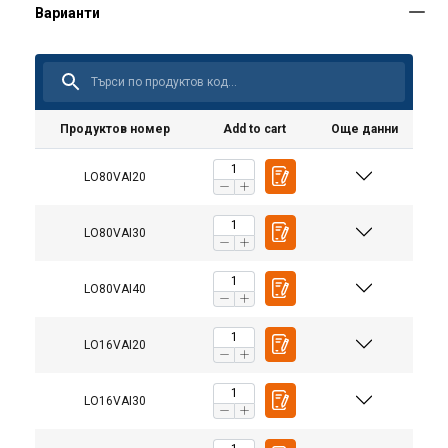
Продуктов номер
Add to cart
Още данни
LO80VAI20
LO80VAI30
LO80VAI40
LO16VAI20
LO16VAI30