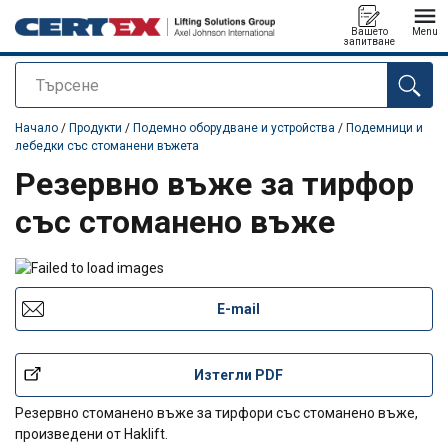
Вашето
Menu
запитване
Търсене
е добавен към вашето запитване
Начало
/
Продукти
/
Подемно оборудване и устройства
/
Подемници и
лебедки със стоманени въжета
Резервно въже за тирфор
със стоманено въже
E-mail
Изтегли PDF
Резервно стоманено въже за тирфори със стоманено въже,
произведени от Haklift.