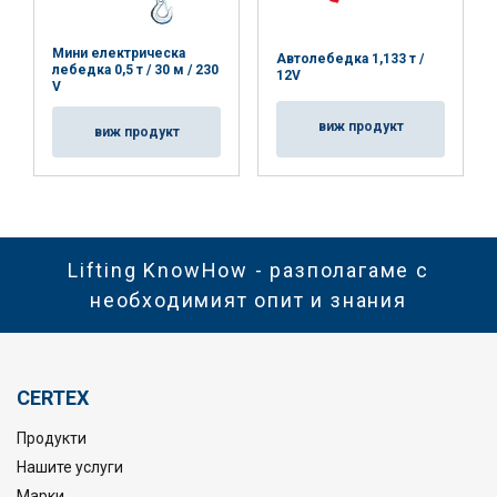
Мини електрическа
Автолебедка 1,133 т /
лебедка 0,5 т / 30 м / 230
12V
V
виж продукт
виж продукт
Lifting KnowHow - разполагаме с
необходимият опит и знания
CERTEX
Продукти
Нашите услуги
Марки