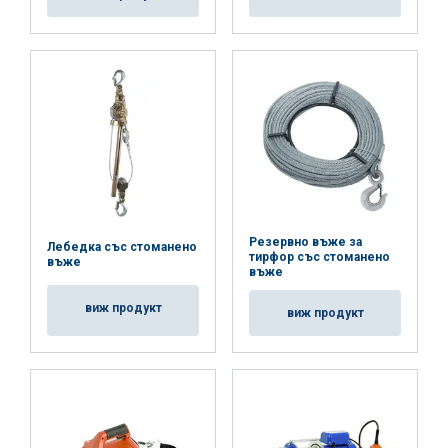
Резервно въже за
Лебедка със стоманено
тирфор със стоманено
въже
въже
виж продукт
виж продукт