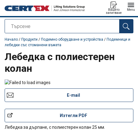
Вашето
Menu
запитване
Търсене
е добавен към вашето запитване
Начало
/
Продукти
/
Подемно оборудване и устройства
/
Подемници и
лебедки със стоманени въжета
Лебедка с полиестерен
колан
E-mail
Изтегли PDF
Лебедка за дърпане, с полиестерен колан 25 мм.