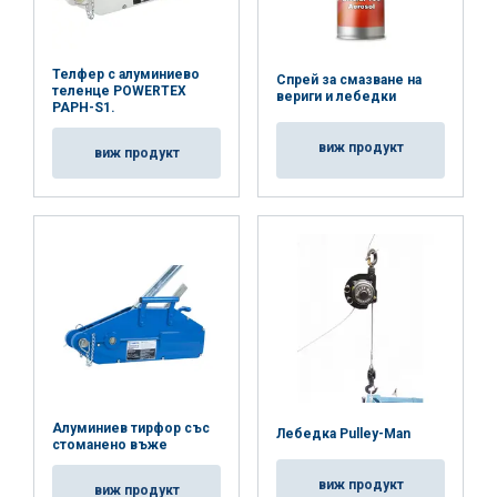
Телфер с алуминиево
Спрей за смазване на
теленце POWERTEX
вериги и лебедки
PAPH-S1.
виж продукт
виж продукт
Алуминиев тирфор със
Лебедка Pulley-Man
стоманено въже
виж продукт
виж продукт