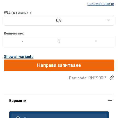
покажи повече
WLL (дърпане)
т
0,9
Количество:
Show all variants
Направи запитване
RHT900P
Part code:
Материал:
Маркировка:
Предупреждение: