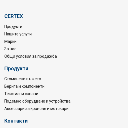
Коефицент на безопасност:
CERTEX
Продукти
Нашите услуги
Марки
За нас
Общи условия за продажба
Продукти
Стоманени въжета
Верига и компоненти
Текстилни сапани
Подемно оборудване и устройства
Аксесоари за кранове и мотокари
Контакти