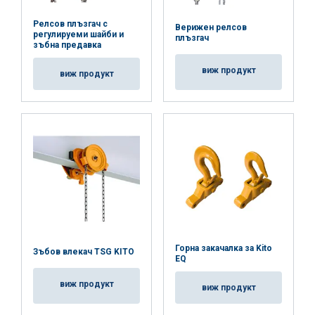
Релсов плъзгач с
Верижен релсов
регулируеми шайби и
плъзгач
зъбна предавка
виж продукт
виж продукт
Горна закачалка за Kito
Зъбов влекач TSG KITO
EQ
виж продукт
виж продукт