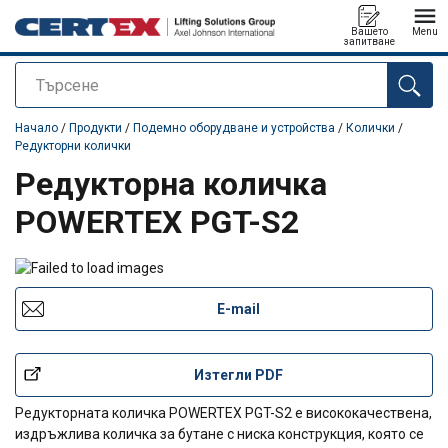
Вашето
Menu
запитване
Търсене
е добавен към вашето запитване
Начало
/
Продукти
/
Подемно оборудване и устройства
/
Колички
/
Редукторни колички
Редукторна количка
POWERTEX PGT-S2
E-mail
Изтегли PDF
Редукторната количка POWERTEX PGT-S2 е висококачествена,
издръжлива количка за бутане с ниска конструкция, която се