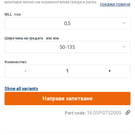
монтира лесно на хоризонтални греди и релси.
покажи повече
Количките могат да се използват за I-образни греди с
WLL
тон
равнинни фланци (като /p>
0,5
Широчина на гредата
мм
мм
50-135
Количество:
Show all variants
Направи запитване
16.05PGTS2005
Part code: