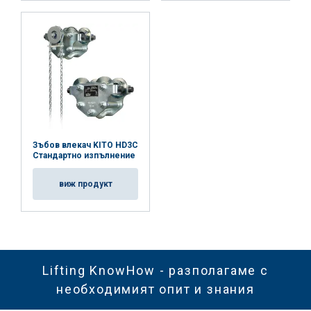
Зъбов влекач KITO HD3C
Стандартно изпълнение
виж продукт
Маркировка:
Работна температура:
Покритие:
Lifting KnowHow - разполагаме с
необходимият опит и знания
Стандарт: