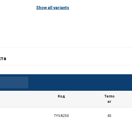
Show all variants
кта
Код
Тегло
кг
TYVA250
45