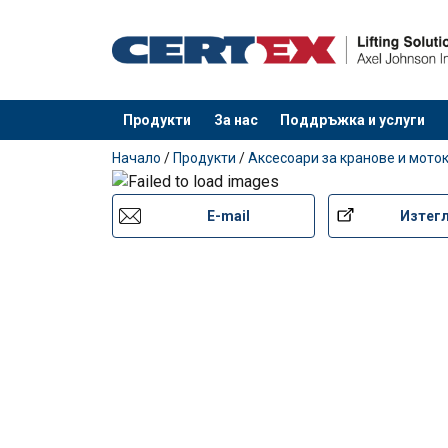
Маркировка:
Покритие:
Забележка:
Продукти
За нас
Поддръжка и услуги
е добавен към вашето запитване
Начало
/
Продукти
/
Аксесоари за кранове и мото
E-mail
Изтег