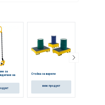
ие за
Приспособлени
Стойка за варели
вдигане на
хоризонтално п
варел с верига
виж продукт
родукт
виж пр