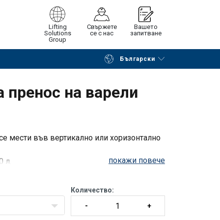
Lifting
Свържете
Вашето
Solutions
се с нас
запитване
Group
Български
на страницата
Поискайте оферта
 пренос на варели
 се мести във вертикално или хоризонтално
покажи повече
 л.
и и др.
Количество: