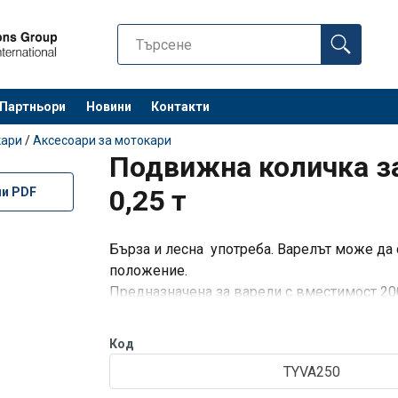
Партньори
Новини
Контакти
Останете 
кари
/
Аксесоари за мотокари
Подвижна количка за
0,25 т
ли PDF
Бърза и лесна употреба. Варелът може да
положение.
Предназначена за варели с вместимост 200
Оборудвана с полиуретанови колелца.
Приложения: в промишлеността, във ферм
Код
TYVA250