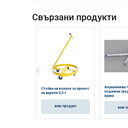
Свързани продукти
Алуминиева 
Стойка на колела за пренос
подемна греда
на варели 0,3 т
крака
виж продукт
виж п