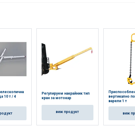
телескопична
Приспособлен
Регулируем накрайник тип
 10 т / 4
вертикално по
кран за мотокар
варели 1 т
виж продукт
родукт
виж п