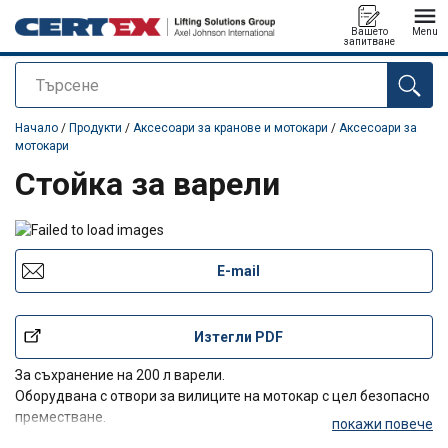
Вашето
Menu
запитване
Търсене
е добавен към вашето запитване
Начало
/
Продукти
/
Аксесоари за кранове и мотокари
/
Аксесоари за
мотокари
Стойка за варели
E-mail
Изтегли PDF
За съхранение на 200 л варели.
Оборудвана с отвори за вилиците на мотокар с цел безопасно
преместване.
покажи повече