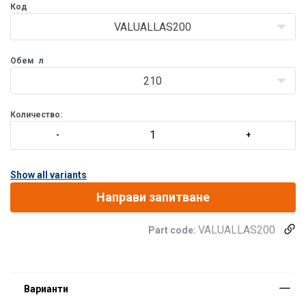
Код
VALUALLAS200
Обем
л
210
Количество:
Show all variants
Направи запитване
VALUALLAS200
Part code: