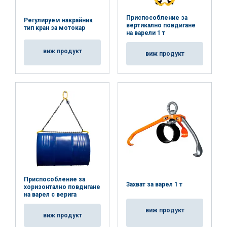
Приспособление за
Регулируем накрайник
вертикално повдигане
тип кран за мотокар
на варели 1 т
виж продукт
виж продукт
Приспособление за
Захват за варел 1 т
хоризонтално повдигане
на варел с верига
виж продукт
виж продукт