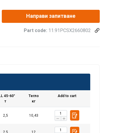
2,12
2,80
2,24
5,60
2,80
3,80
3,00
7,60
Направи запитване
3,75
5,00
4,00
10,00
6,00
8,00
6,30
16,00
Part code:
11.91PCSX2660802
10,00
13,40
10,60
26,80
15,00
20,00
16,00
40,00
21,20
28,00
22,40
56,00
24,00
32,00
25,60
64,00
28,00
38,00
30,00
76,00
40,00
53,00
42,50
106,00
60,00
80,00
64,00
160,00
1,5
2
1,6
4
L 45-60°
Тегло
Add to cart
т
кг
2,5
10,43
2,5
12