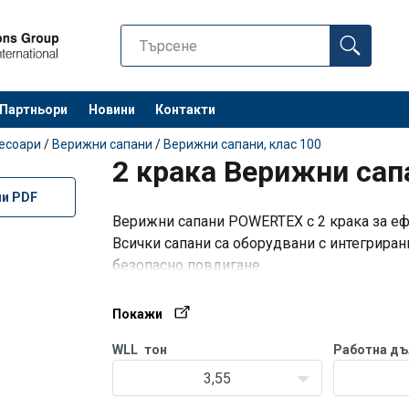
Партньори
Новини
Контакти
Останете 
сесоари
/
Верижни сапани
/
Верижни сапани, клас 100
2 крака Верижни са
ли PDF
Верижни сапани POWERTEX с 2 крака за еф
Всички сапани са оборудвани с интегриран
el
2-partig & U-form i vinkel*
3−4-par
безопасно повдигане.
За удобно съхранение и транспортиране ре
многократна употреба.
Покажи
WLL
тон
Работна д
rat
U-form
0°−45°
45°−60°
0°−45°
3,55
Max last (WLL) i ton