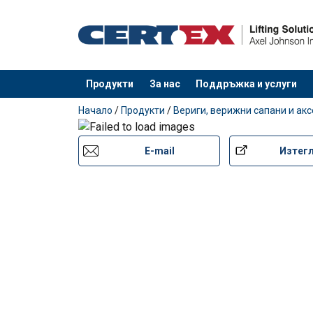
Продукти
За нас
Поддръжка и услуги
е добавен към вашето запитване
Начало
/
Продукти
/
Вериги, верижни сапани и ак
E-mail
Изтег
Enk
Материал:
Маркировка:
Коефицент на безопасност:
Клас :
⌀
Rakt
Sna
mm