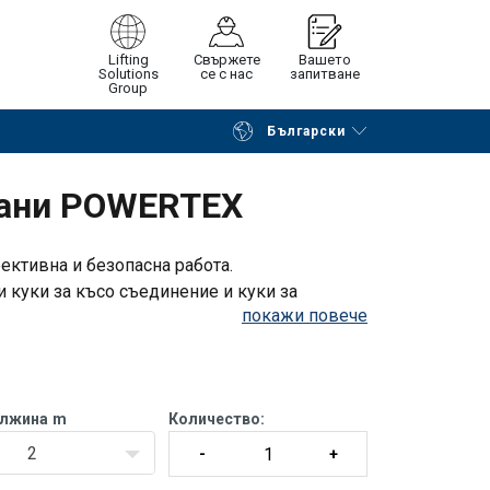
Lifting
Свържете
Вашето
Solutions
се с нас
запитване
Group
Български
на страницата
Поискайте оферта
пани POWERTEX
ективна и безопасна работа.
и куки за късо съединение и куки за
tig*
Ändlös
покажи повече
мъците се доставят в опаковки за
ължина
m
Количество:
45°−60°
Rakt
Snarat
U-form
2