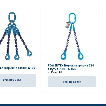
POWERTEX Верижна примка G10
X Верижни сапани G100
в кутия PCSB-A-026
Клас 10
виж продукт
виж продукт