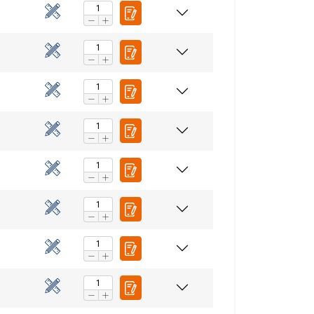
 (t)
60°