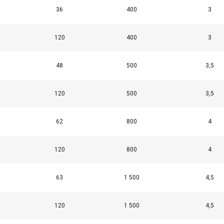
36
400
3
120
400
3
48
500
3,5
120
500
3,5
62
800
4
120
800
4
63
1 500
4,5
120
1 500
4,5