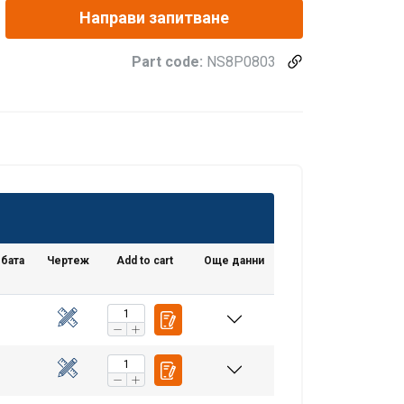
Направи запитване
Part code:
NS8P0803
збата
Чертеж
Add to cart
Още данни