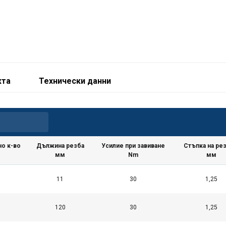
кта
Технически данни
о к-во
Дължина резба
Усилие при завиване
Стъпка на ре
мм
Nm
мм
11
30
1,25
редназначена за повдигане на товари във всички посоки.
120
30
1,25