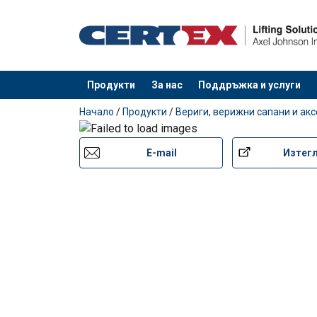
Продукти
За нас
Поддръжка и услуги
е добавен към вашето запитване
Начало
/
Продукти
/
Вериги, верижни сапани и ак
E-mail
Изтег