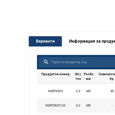
Варианти
Информация за проду
Продуктов номер
WLL
Резба
Опаковъчн
тон
мм
бр.
NS8P0803
0,3
M8
40
Въртяща се захватна точка (ринг болт), п
NS8P0803120
0,3
M8
-
Клас 80.