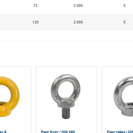
72
2 000
5
120
2 000
5
ас 8
Ринг болт / DIN 580
Ринг гайка / DI