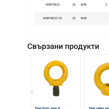
NS8P4820
20
M48
2
NS8P4820120
20
M48
-
Свързани продукти
Ринг болт, клас 8
Ринг гайка, кл