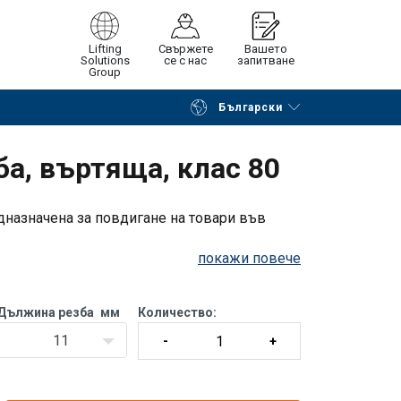
Lifting
Свържете
Вашето
Solutions
се с нас
запитване
Group
Български
на страницата
Поискайте оферта
ба, въртяща, клас 80
едназначена за повдигане на товари във
покажи повече
Дължина резба
мм
Количество:
11