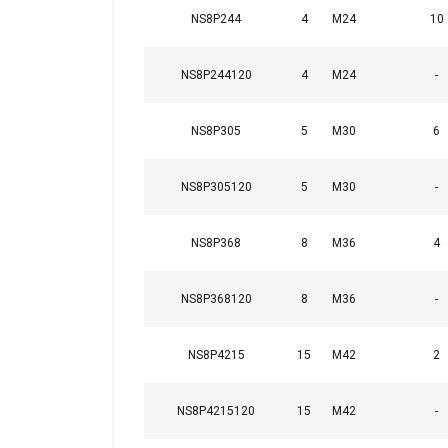
NS8P244
4
M24
10
NS8P244120
4
M24
-
NS8P305
5
M30
6
NS8P305120
5
M30
-
NS8P368
8
M36
4
NS8P368120
8
M36
-
NS8P4215
15
M42
2
NS8P4215120
15
M42
-