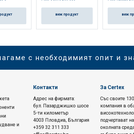
родукт
виж продукт
виж п
лагаме с необходимият опит и з
Контакти
За Certex
жета
Адрес на фирмата:
Със своите 130
бул. Пазарджишко шосе
компания в обл
оненти
5-ти километър
високотехноло
ани
4003 Пловдив, България
подчертават на
удване и
+359 32 311 333
околната среда