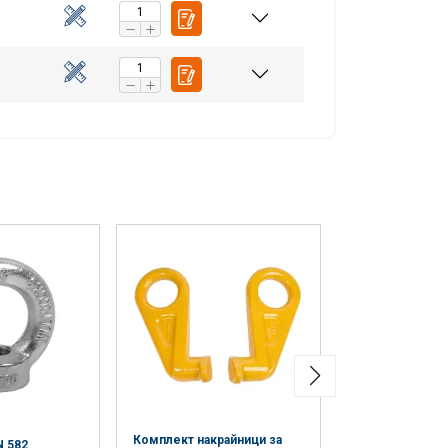
Накрайници за 
Комплект накрайници за
N 582