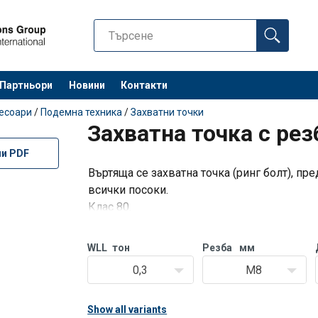
Партньори
Новини
Контакти
Останете 
сесоари
/
Подемна техника
/
Захватни точки
Захватна точка с рез
ли PDF
Въртяща се захватна точка (ринг болт), пр
всички посоки.
Клас 80.
Коефициент на безопасност: 4: 1.
WLL
тон
Резба
мм
0,3
M8
Show all variants