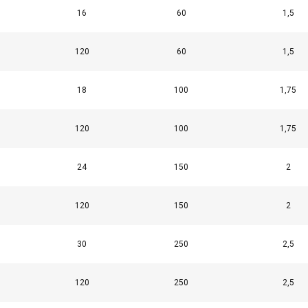
16
60
1,5
120
60
1,5
18
100
1,75
WLL (t)
WLL (t)
WLL (t)
WLL (t)
WLL
120
100
1,75
24
150
2
0 - 45°
45-60°
0 - 45°
45-
120
150
2
30
250
2,5
120
250
2,5