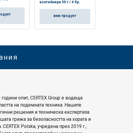
контейнери отго
контейнери 50 т / 4 бр.
бр.
родукт
виж продукт
виж пр
нания
 години опит, CERTEX Group е водеща
астта на подемната техника. Нашите
гични решения и техническа експертиза
шата грижа за безопасността на хората и
. CERTEX Polska, учредена през 2019 г.,