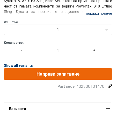
Куката POWERTEX Sling Hook SHR с кръгла връзка за прашка е
част от гамата компоненти за вериги Powertex G10 Lifting
Sling. Куката за прашка е специално проектирана за
покажи повече
комбиниране с кръгли
WLL
тон
1
Количество:
Show all variants
Направи запитване
402300101470
Part code: