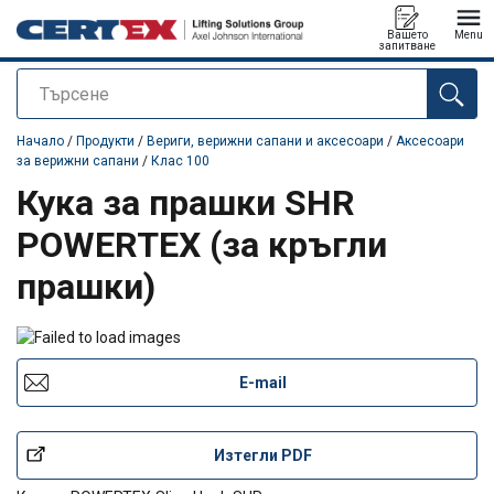
Вашето
Menu
запитване
Търсене
е добавен към вашето запитване
Начало
/
Продукти
/
Вериги, верижни сапани и аксесоари
/
Аксесоари
за верижни сапани
/
Клас 100
Кука за прашки SHR
POWERTEX (за кръгли
прашки)
E-mail
Изтегли PDF