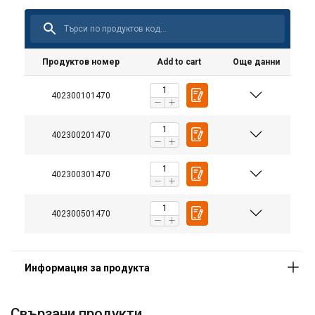
Продуктов номер
Add to cart
Още данни
402300101470
402300201470
402300301470
402300501470
Свързани продукти