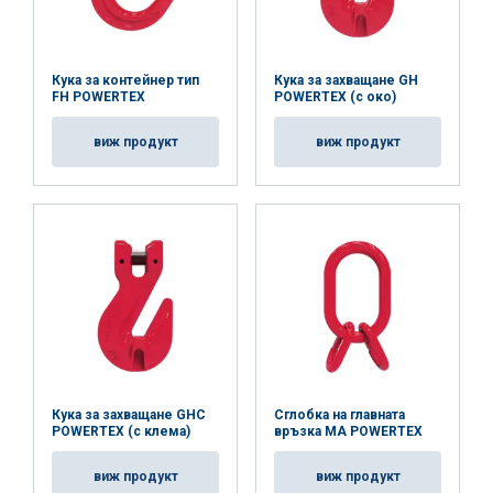
Работна температура:
Покритие:
Кука за контейнер тип
Кука за захващане GH
Стандарт:
FH POWERTEX
POWERTEX (с око)
Коефицент на безопасност:
виж продукт
виж продукт
Клас :
Кука за захващане GHC
Сглобка на главната
POWERTEX (с клема)
връзка MA POWERTEX
виж продукт
виж продукт