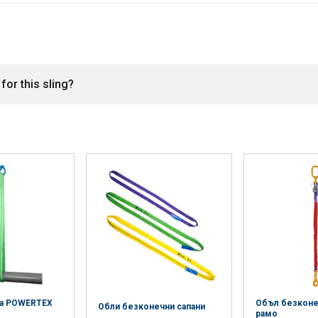
for this sling?
ка POWERTEX
Объл безконеч
Обли безконечни сапани
рамо