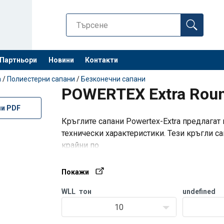
Партньори
Новини
Контакти
Останете 
а
/
Полиестерни сапани
/
Безконечни сапани
POWERTEX Extra Round
ли PDF
Кръглите сапани Powertex-Extra предлага
технически характеристики. Тези кръгли са
крайни по
1-part
U-lyft
Snarat
Покажи
WLL
тон
undefined
10