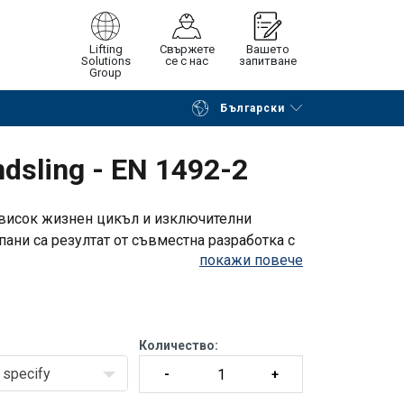
Lifting
Свържете
Вашето
Solutions
се с нас
запитване
Group
Български
на страницата
Поискайте оферта
sling - EN 1492-2
т висок жизнен цикъл и изключителни
пани са резултат от съвместна разработка с
покажи повече
U-form i vinkel
Количество:
specify