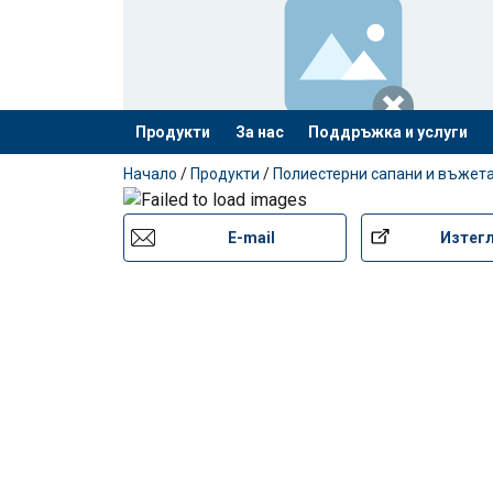
Продукти
За нас
Поддръжка и услуги
е добавен към вашето запитване
Начало
/
Продукти
/
Полиестерни сапани и въжет
E-mail
Изтег