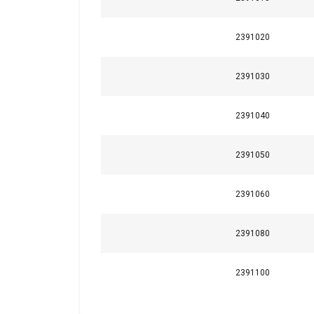
Orange
Orange
2391020
Orange
Orange
2391030
Orange
Orange
2391040
Orange
Orange
2391050
Orange
Orange
2391060
Orange
Orange
2391080
Faktor (K
)
L
2391100