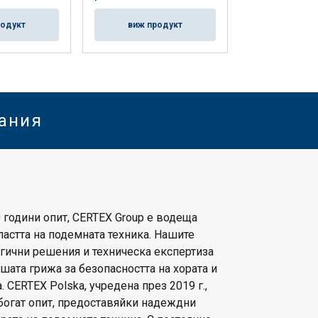
родукт
виж продукт
виж пр
нания
 години опит, CERTEX Group е водеща
астта на подемната техника. Нашите
гични решения и техническа експертиза
шата грижа за безопасността на хората и
. CERTEX Polska, учредена през 2019 г.,
 богат опит, предоставяйки надеждни