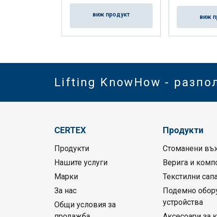
виж продукт
виж п
Lifting KnowHow - разпо
CERTEX
Продукти
Продукти
Стоманени въ
Нашите услуги
Верига и комп
Марки
Текстилни сап
За нас
Подемно обор
устройства
Общи условия за
продажба
Аксесоари за 