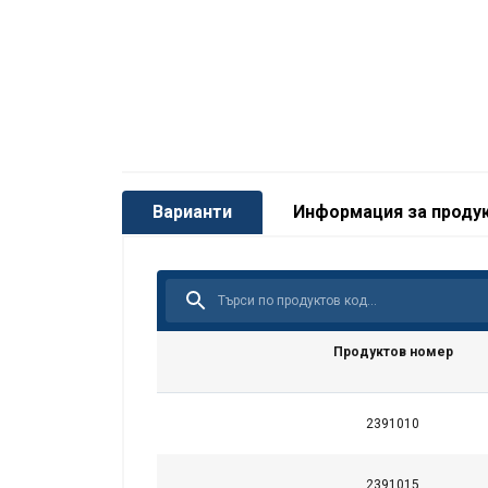
Färg
Маркировка:
Violett
Стандарт:
Grön
Gul
Коефицент на безопасност:
Grå
Röd
Brun
Варианти
Информация за проду
Säkerhetsfaktor 7:1
Blå
Orange
Orange
Orange
Продуктов номер
Orange
Orange
Orange
2391010
Orange
Orange
2391015