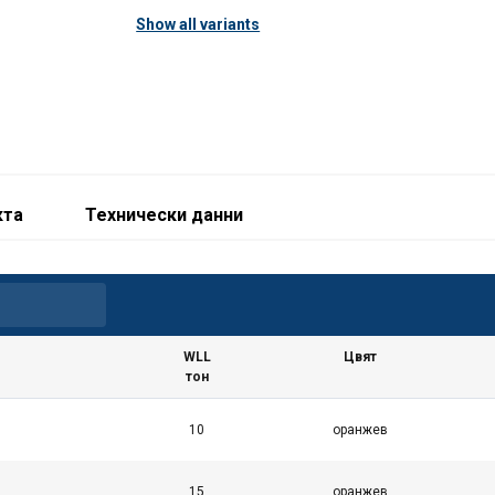
Show all variants
Max last (WLL) i ton
1,0
2,0
0,8
2,0
4,0
1,6
3,0
6,0
2,4
4,0
8,0
3,2
5,0
10,0
4,0
6,0
12,0
4,8
кта
Технически данни
8,0
16,0
6,4
10,0
20,0
8,0
12,0
24,0
9,6
15,0
30,0
12,0
WLL
Цвят
20,0
40,0
16,0
тон
25,0
40,0
16,0
30,0
40,0
16,0
10
оранжев
35,0
40,0
16,0
40,0
40,0
16,0
15
оранжев