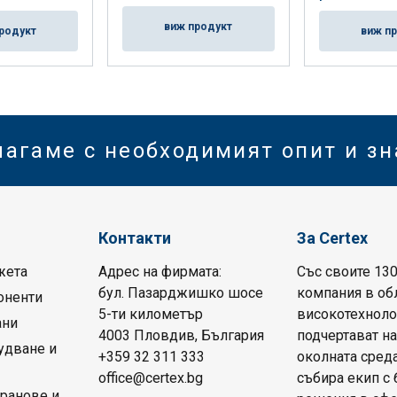
виж продукт
родукт
виж п
лагаме с необходимият опит и з
Контакти
За Certex
жета
Адрес на фирмата:
Със своите 130
бул. Пазарджишко шосе
компания в обл
оненти
5-ти километър
високотехноло
ани
4003 Пловдив, България
подчертават на
удване и
+359 32 311 333
околната среда
office@certex.bg
събира екип с
кранове и