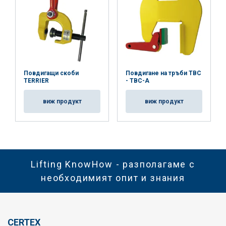
Повдигащи скоби
Повдигане на тръби TBC
TERRIER
- TBC-A
виж продукт
виж продукт
Lifting KnowHow - разполагаме с
необходимият опит и знания
CERTEX