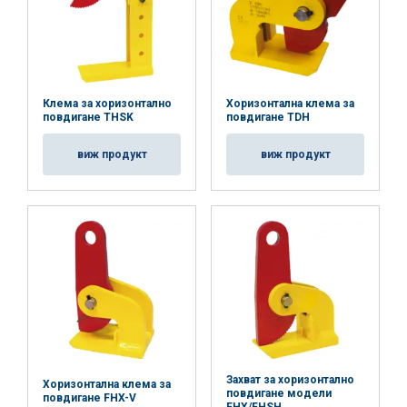
Клема за хоризонтално
Хоризонтална клема за
повдигане THSK
повдигане TDH
виж продукт
виж продукт
Захват за хоризонтално
Хоризонтална клема за
повдигане модели
повдигане FHX-V
FHX/FHSH