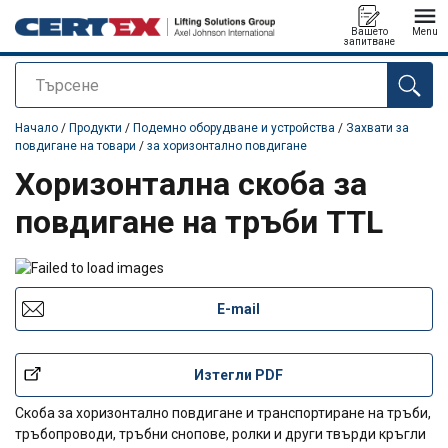
Вашето
Menu
запитване
Търсене
е добавен към вашето запитване
Начало
/
Продукти
/
Подемно оборудване и устройства
/
Захвати за
повдигане на товари
/
за хоризонтално повдигане
Хоризонтална скоба за
повдигане на тръби TTL
E-mail
Изтегли PDF
Скоба за хоризонтално повдигане и транспортиране на тръби,
тръбопроводи, тръбни снопове, ролки и други твърди кръгли