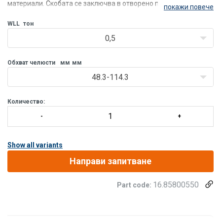
материали. Скобата се заключва в отворено поло
покажи повече
WLL
тон
0,5
Обхват челюсти
мм
мм
48.3-114.3
Количество:
Show all variants
Направи запитване
16.85800550
Part code: